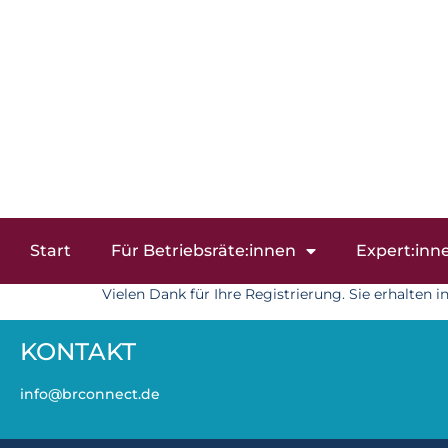
Start
Für Betriebsräte:innen
Expert:inn
Vielen Dank für Ihre Registrierung. Sie erhalten i
KONTAKT
info@brconnect.de