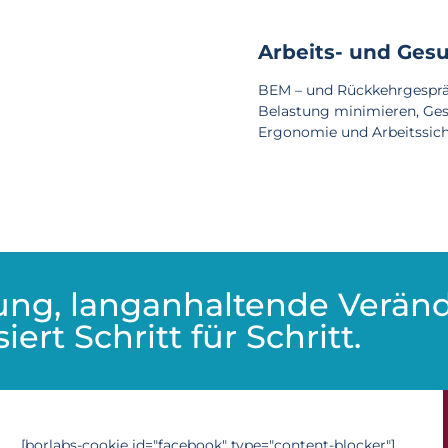
Arbeits- und Ges
BEM – und Rückkehrgesprä
Belastung minimieren, Ges
Ergonomie und Arbeitssich
ung, langanhaltende Verän
iert Schritt für Schritt.
[borlabs-cookie id="facebook" type="content-blocker"]