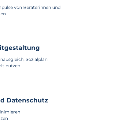
mpulse von Beraterinnen und
len.
itgestaltung
enausgleich, Sozialplan
elt nutzen
und Datenschutz
inimieren
tzen