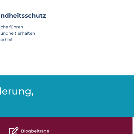
undheitsschutz
che führen
undheit erhalten
erheit
derung,
Blogbeiträge